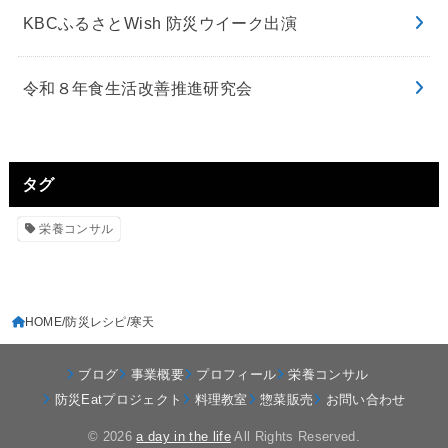
KBCふるさとWish 防災ウイーク出演
令和８年食生活改善推進研究会
タグ
栄養コンサル
HOME
防災レシピ
寒天
ブログ
事業概要
プロフィール
栄養コンサル
防災Eatプロジェクト
料理教室
惣菜販売
お問い合わせ
© 2026
a day in the life
All Rights Reserved.