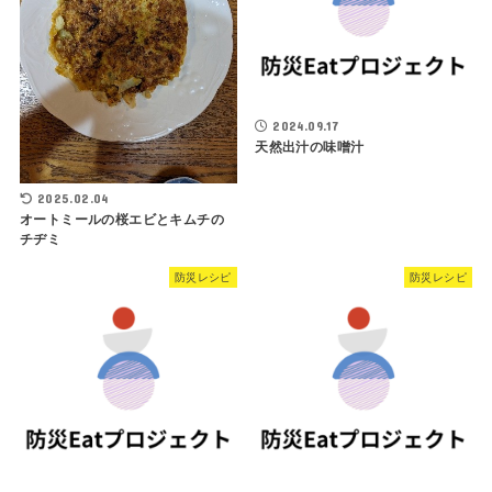
2024.09.17
天然出汁の味噌汁
2025.02.04
オートミールの桜エビとキムチの
チヂミ
防災レシピ
防災レシピ