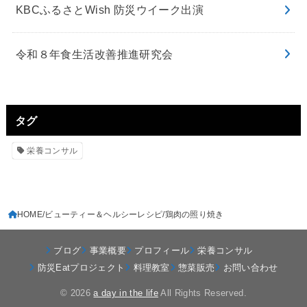
KBCふるさとWish 防災ウイーク出演
令和８年食生活改善推進研究会
タグ
栄養コンサル
HOME
ビューティー＆ヘルシーレシピ
鶏肉の照り焼き
ブログ
事業概要
プロフィール
栄養コンサル
防災Eatプロジェクト
料理教室
惣菜販売
お問い合わせ
© 2026
a day in the life
All Rights Reserved.