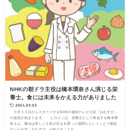
NHKの朝ドラ主役は橋本環奈さん演じる栄
養士。食には未来をかえる力がありました
2024.09.25
９月３０日からスタートするNHKの連続テレビ小説「おむすび」
の放送が始まります。 ヒロインは、栄養士として奔走する橋本環
奈さん。舞台は奇しくも私が生まれ育った福岡だということで連続
テレビ小説「おむすび」が始まることを...