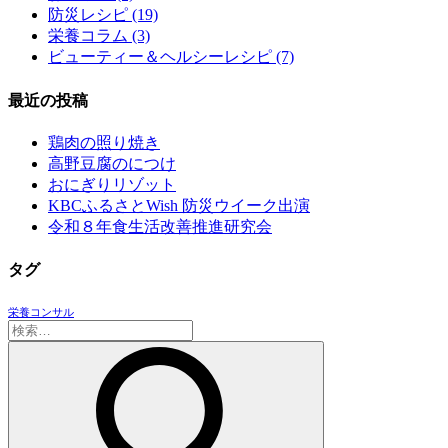
防災レシピ
(19)
栄養コラム
(3)
ビューティー＆ヘルシーレシピ
(7)
最近の投稿
鶏肉の照り焼き
高野豆腐のにつけ
おにぎりリゾット
KBCふるさとWish 防災ウイーク出演
令和８年食生活改善推進研究会
タグ
栄養コンサル
検
索: