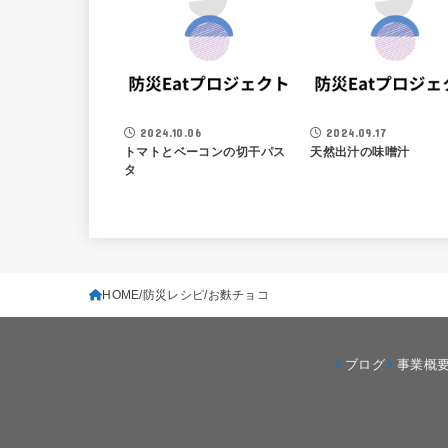
2024.10.06
2024.09.17
トマトとベーコンの切干パス
天然出汁の味噌汁
タ
HOME
防災レシピ
お麩チョコ
ブログ
事業概