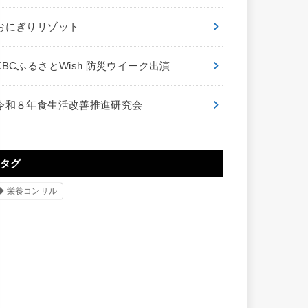
おにぎりリゾット
KBCふるさとWish 防災ウイーク出演
令和８年食生活改善推進研究会
タグ
栄養コンサル