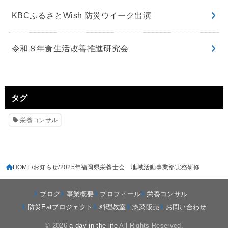
KBCふるさとWish 防災ウイーク出演
令和８年食生活改善推進研究会
タグ
栄養コンサル
HOME
お知らせ
2025年福岡県栄養士会 地域活動事業部実務研修
ブログ
事業概要
プロフィール
栄養コンサル
防災Eatプロジェクト
料理教室
惣菜販売
お問い合わせ
© 2026
a day in the life
All Rights Reserved.