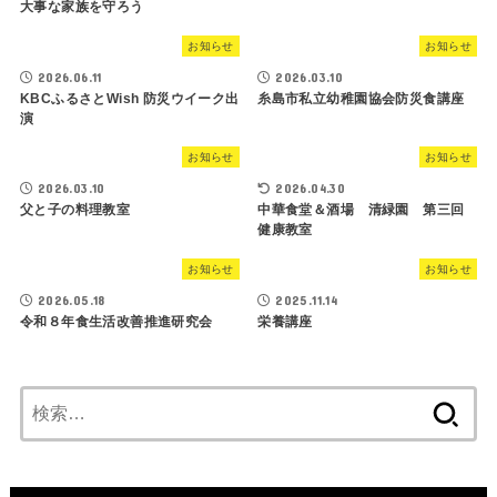
大事な家族を守ろう
お知らせ
お知らせ
2026.06.11
2026.03.10
KBCふるさとWish 防災ウイーク出
糸島市私立幼稚園協会防災食講座
演
お知らせ
お知らせ
2026.03.10
2026.04.30
父と子の料理教室
中華食堂＆酒場 清緑園 第三回
健康教室
お知らせ
お知らせ
2026.05.18
2025.11.14
令和８年食生活改善推進研究会
栄養講座
検
索: