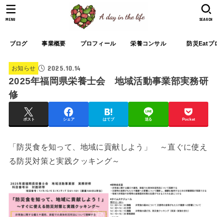
MENU
SEARCH
ブログ
事業概要
プロフィール
栄養コンサル
防災Eat
2025.10.14
お知らせ
2025年福岡県栄養士会 地域活動事業部実務研
修
ポスト
シェア
はてブ
送る
Pocket
「防災食を知って、地域に貢献しよう」 ～直ぐに使え
る防災対策と実践クッキング～