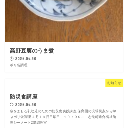
高野豆腐のうま煮
2026.04.30
ポリ袋調理
お知らせ
防災食講座
2026.04.30
命をまもる乳幼児のための防災食実践講座 保育園の現場視点から学
ぶポリ袋調理 ４月１９日日曜日 １０：００～ 志免町総合福祉施
設シーメート2階調理室